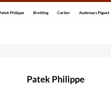
ní po celém světě! Dodání do 5 až 20 dnů. Nejste spokojeni? Vraťte do 30
Patek Philippe
Breitling
Cartier
Audemars Piguet
Patek Philippe