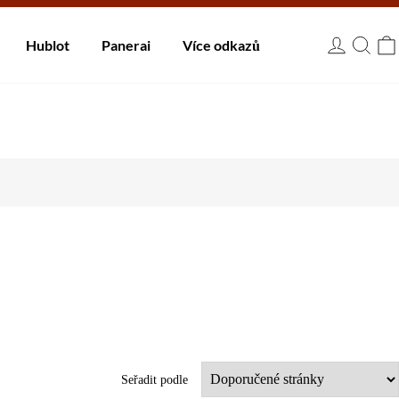
 dnů.
Hublot
Panerai
Více odkazů
USD
Seřadit podle