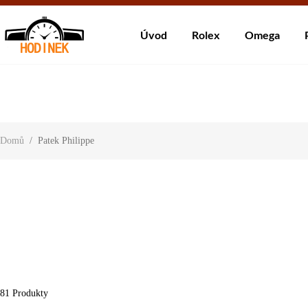
Dodá
Úvod
Rolex
Omega
About Us
Contact Us
Customer Reviews
Domů
/
Patek Philippe
81
Produkty